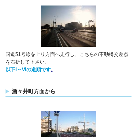
国道51号線を上り方面へ走行し、こちらの不動橋交差点
を右折して下さい。
以下Ⅰ～Ⅵの道順です
。
酒々井町方面から