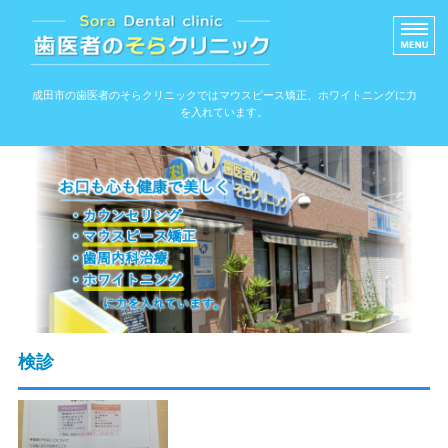
信頼できる歯医者のそ
成田市の歯医者のそらクリニックではマウスピース矯正、ホワイトニングに力
を入れています。
ホーム
院内ツアー
アクセス
スタッフ紹介
院長紹介
検診