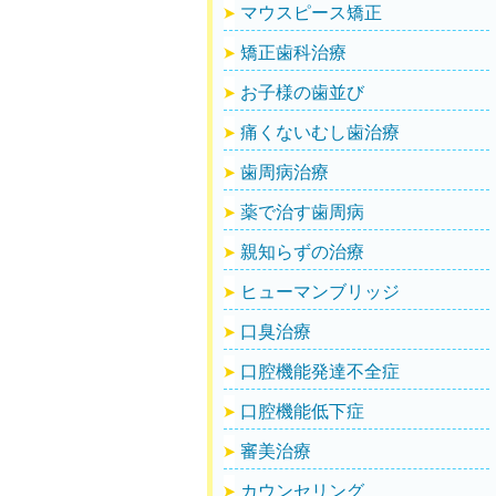
マウスピース矯正
矯正歯科治療
お子様の歯並び
痛くないむし歯治療
歯周病治療
薬で治す歯周病
親知らずの治療
ヒューマンブリッジ
口臭治療
口腔機能発達不全症
口腔機能低下症
審美治療
カウンセリング