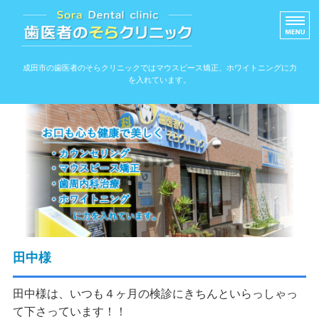
信頼できる歯医者のそ
成田市の歯医者のそらクリニックではマウスピース矯正、ホワイトニングに力
を入れています。
ホーム
院内ツアー
アクセス
スタッフ紹介
院長紹介
田中様
田中様は、いつも４ヶ月の検診にきちんといらっしゃっ
て下さっています！！