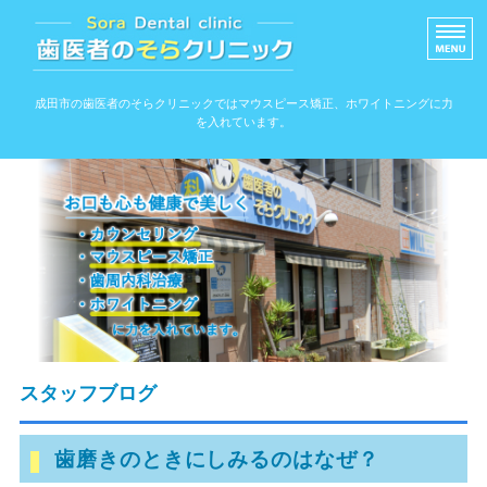
信頼できる歯医者のそ
成田市の歯医者のそらクリニックではマウスピース矯正、ホワイトニングに力
を入れています。
ホーム
院内ツアー
アクセス
スタッフ紹介
院長紹介
スタッフブログ
歯磨きのときにしみるのはなぜ？