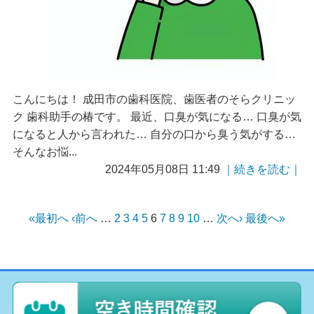
こんにちは！ 成田市の歯科医院、歯医者のそらクリニッ
ク 歯科助手の椿です。 最近、口臭が気になる… 口臭が気
になると人から言われた… 自分の口から臭う気がする…
そんなお悩...
2024年05月08日 11:49
｜続きを読む｜
«最初へ
‹前へ
…
2
3
4
5
6
7
8
9
10
…
次へ›
最後へ»